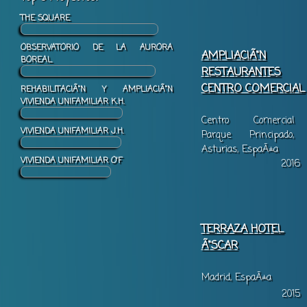
THE SQUARE
OBSERVATORIO DE LA AURORA
AMPLIACIÃ“N
BOREAL
RESTAURANTES
CENTRO COMERCIAL
REHABILITACIÃ“N Y AMPLIACIÃ“N
VIVIENDA UNIFAMILIAR K.H.
Centro Comercial
VIVIENDA UNIFAMILIAR J.H.
Parque Principado,
Asturias, EspaÃ±a
VIVIENDA UNIFAMILIAR O'F
2016
TERRAZA HOTEL
Ã“SCAR
Madrid, EspaÃ±a
2015