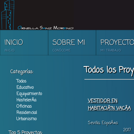
INICIO
SOBRE MI
PROYECT
INICIO
CONÓCEME
MI TRABAJO
Todos los Pro
Categorías:
Todos
Educativo
Equipamiento
HostelerÃ­a
VESTIDOR EN
Oficinas
HABITACIÃ“N VACÃA
Residencial
Urbanismo
Sevilla, EspaÃ±a
2017
Top 5 Proyectos: