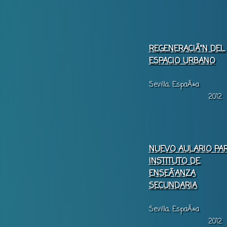
REGENERACIÃ“N DEL
ESPACIO URBANO
Sevilla, EspaÃ±a
2012
NUEVO AULARIO PA
INSTITUTO DE
ENSEÃ‘ANZA
SECUNDARIA
Sevilla, EspaÃ±a
2012