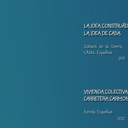
LA IDEA CONSTRUÃD
LA IDEA DE CASA.
Zahara de la Sierra,
CÃ¡diz, EspaÃ±a
2011
VIVIENDA COLECTIVA
CARRETERA CARMO
Sevilla, EspaÃ±a
2012