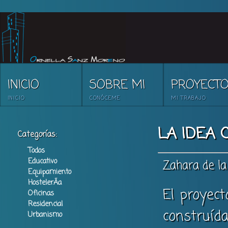
?>
INICIO
SOBRE MI
PROYECT
INICIO
CONÓCEME
MI TRABAJO
LA IDEA 
Categorías:
Todos
Educativo
Zahara de la
Equipamiento
HostelerÃ­a
El proyect
Oficinas
Residencial
construída
Urbanismo