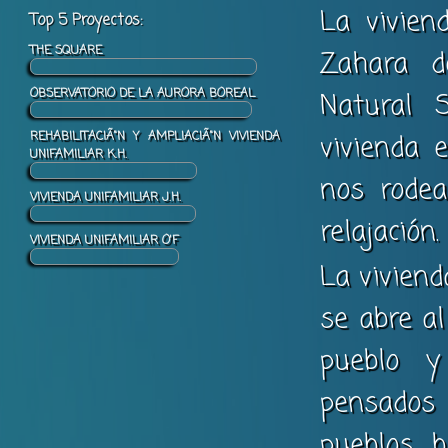
La vivien
Top 5 Proyectos:
THE SQUARE
Zahara d
OBSERVATORIO DE LA AURORA BOREAL
Natural 
REHABILITACIÃ“N Y AMPLIACIÃ“N VIVIENDA
vivienda 
UNIFAMILIAR K.H.
nos rodea
VIVIENDA UNIFAMILIAR J.H.
relajación.
VIVIENDA UNIFAMILIAR O'F
La viviend
se abre al
pueblo y
pensados 
pueblos b