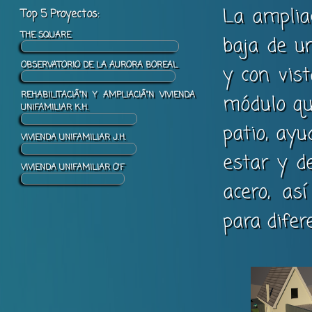
La amplia
Top 5 Proyectos:
THE SQUARE
baja de un
OBSERVATORIO DE LA AURORA BOREAL
y con vis
REHABILITACIÃ“N Y AMPLIACIÃ“N VIVIENDA
módulo que
UNIFAMILIAR K.H.
patio, ayu
VIVIENDA UNIFAMILIAR J.H.
estar y d
VIVIENDA UNIFAMILIAR O'F
acero, as
para difere