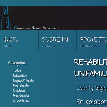
?>
INICIO
SOBRE MI
PROYECT
INICIO
CONÓCEME
MI TRABAJO
REHABILI
Categorías:
Todos
UNIFAMILI
Educativo
Equipamiento
HostelerÃ­a
County Sligo,
Oficinas
Residencial
En colabo
Urbanismo