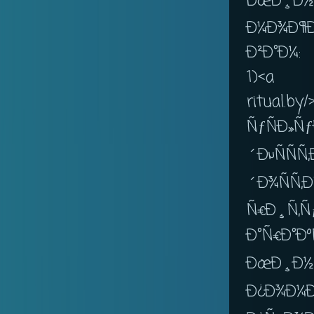
ÐœÐ¸Ð½
Ð¼Ð¾Ð¶
Ð²Ð°Ð¼:
1)<a
ritual.b
ÑƒÑÐ»Ñ
´ÐµÑ
´Ð¾ÑÑ
Ñ€Ð¸Ñ
Ð°Ñ€Ð°Ð
ÐœÐ¸Ð½
Ð¿Ð¾Ð¼