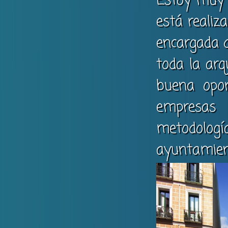
Estoy muy 
está realiz
encargada d
toda la arq
buena opor
empresas
metodolo
ayuntamien