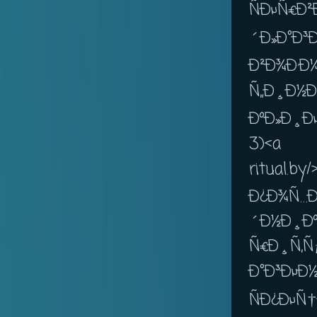
ÑÐµÑ€Ð
´Ð»Ð°Ð³
Ð²Ð¾Ð·Ð
Ñ„Ð¸Ð½Ð
ÐºÐ»Ð¸Ðµ
3)<a
ritual
Ð¿Ð¾Ñ…Ð
´Ð½Ð
Ñ€Ð¸Ñ‚Ñ
Ð°Ð³Ðµ
ÑÐ¿ÐµÑ†