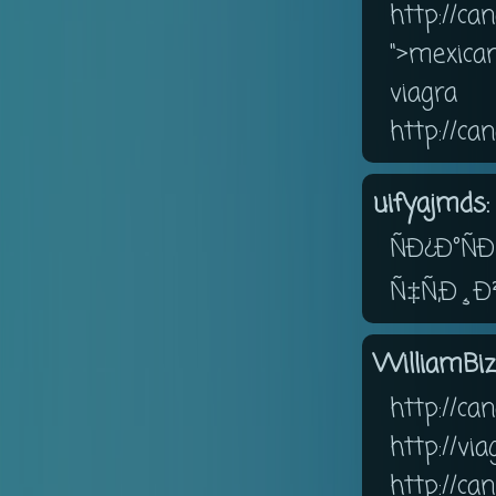
http://c
">mexica
vi
http://c
uifyajmds:
ÑÐ¿Ð°Ñ
Ñ‡Ñ‚Ð¸Ð
WilliamBiz
http://
http://
http