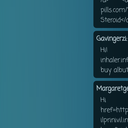
/a> <a 
pills.co
Steroid</
Gavingerzi:
Hi! <
inhaler.i
buy albut
Margaretge
Hi
href=http:
ilpriniv