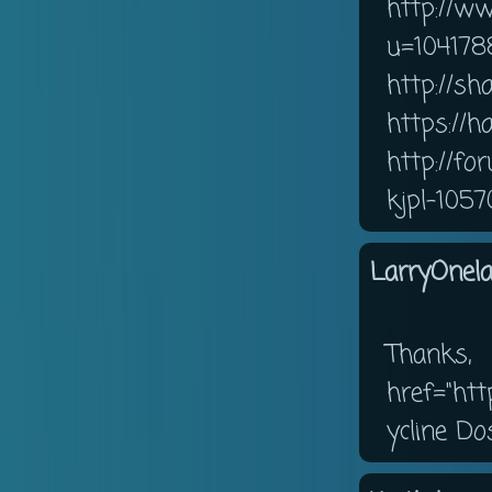
http://w
u=104178
http://sh
https://h
http://f
kjpl-1057
LarryOnela
Thank
href="htt
ycline Do