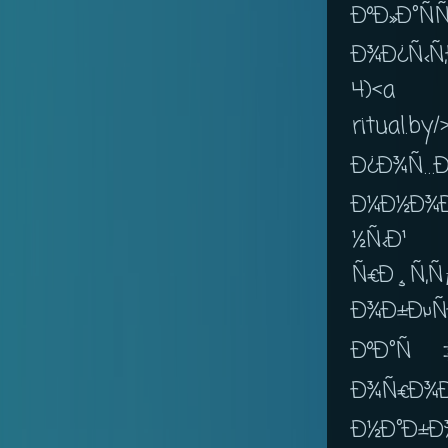
ÐºÐ»Ð°
Ð¾Ð¿Ñ‹Ñ‚
4)<a
ritual
Ð¿Ð¾Ñ…Ð
Ð¼Ð½Ð¾
½Ñ‹Ð¹
Ñ€Ð¸Ñ‚
Ð¾Ð
ÐºÐ°Ñ‡
Ð¾Ñ€Ð
Ð½Ð°Ð±