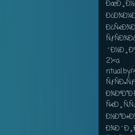
ÐœÐ¸Ð½
Ð¿Ð¾Ð¼
Ð¿Ñ€Ð¾
ÑƒÑÐ¾
´Ð½Ð¸Ð¹
2)<a
ritual.b
ÑƒÑÐ»
Ð¾ÐºÐ°Ð·
Ñ€Ð¸Ñ‚Ñ
Ð½Ð°Ð±Ð
Ð¾Ð´Ð¸