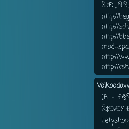
Ñ€Ð¸Ñ‚Ñ
http://be
http://sc
http://b
mod=spa
http://w
http://cs
Volkoodavv
[B - Ð§
Ñ‡ÐµÐ¼ Ð
Lety