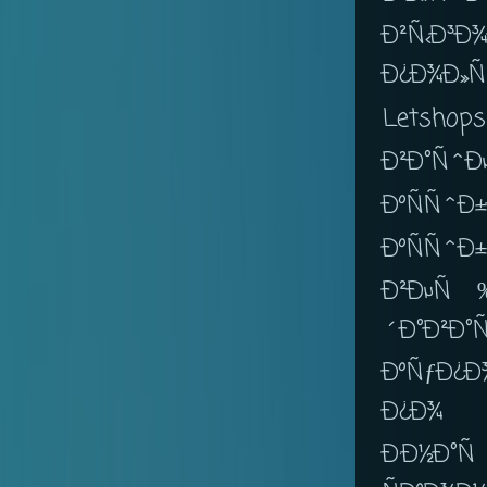
Ð²Ñ‹Ð
Ð¿Ð¾Ð»Ñ
Letshop
Ð²Ð°Ñˆ
ÐºÑÑˆ
ÐºÑÑˆÐ±
Ð²ÐµÑ
´Ð°Ð²Ð°
ÐºÑƒÐ¿Ð
Ð¿Ð¾ 
Ð·Ð½