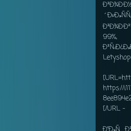
Ð²Ð¾Ð·Ð
´ÐµÐ»Ñ
Ð²Ð¾Ð·Ð
99%,
Ð²Ñ‹Ð¿Ð
Letyshop
[URL=ht
https://i
8ee894e
[/URL -
Ð”Ð»Ñ Ð