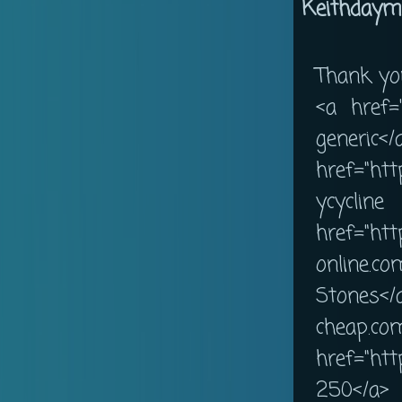
Keithdaym
Thank you.
<a href="
ge
href="htt
ycycli
href="http
online.
Stones</
cheap.co
href="htt
250</a>