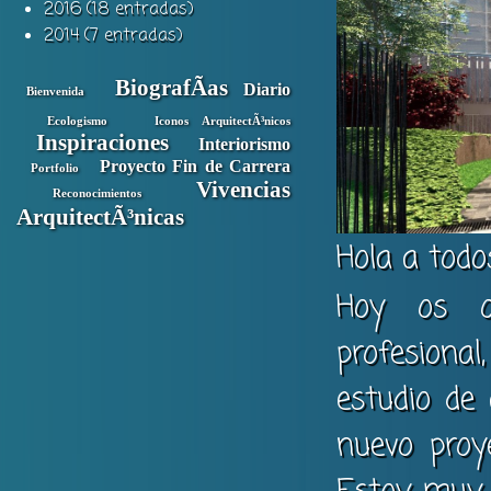
2016 (18 entradas)
2014 (7 entradas)
BiografÃas
Diario
Bienvenida
Ecologismo
Iconos ArquitectÃ³nicos
Inspiraciones
Interiorismo
Proyecto Fin de Carrera
Portfolio
Vivencias
Reconocimientos
ArquitectÃ³nicas
Hola a todo
Hoy os q
profesiona
estudio de 
nuevo proy