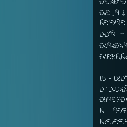
Ð”Ð¾Ð¶
Ð»Ð¸Ñ‡Ð
ÑÐ°Ð¹Ñ‚
Ð·Ð°Ñ‡
Ð¿Ñ€Ð¾
Ð¿Ð¾Ñ‚Ñ€
[B - Ðš
Ð´ÐµÐ½Ñ
Ð§Ñ‚Ð¾Ð
Ñ ÑÐ
Ñ€ÐµÐº