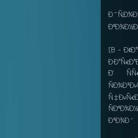
Ð˜Ñ‚
ÐºÐ¾Ð½Ð
[B - Ð¢
Ð·Ð°Ñ€Ð°
Ð’ ÑÑ
ÑÐ¾Ð²Ð
Ñ‡ÐµÑ€Ð
ÑÐºÐ¾Ð
Ð³Ð¾Ð´.