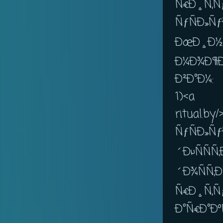
Ñ€Ð¸Ñ‚Ñ
ÑƒÑÐ»
ÐœÐ¸Ð½
Ð¼Ð¾Ð¶
Ð²Ð°Ð¼:
1)<a
ritual.b
ÑƒÑÐ»Ñ
´ÐµÑ
´Ð¾ÑÑ
Ñ€Ð¸Ñ
Ð°Ñ€Ð°Ð