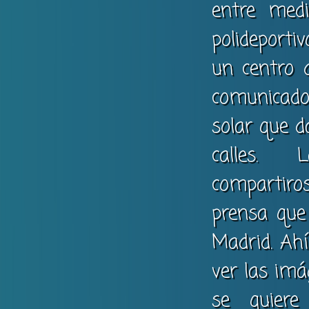
entre medi
polideporti
un centro 
comunicado 
solar que d
calles. L
compartiro
prensa que
Madrid. Ahí
ver las im
se quiere