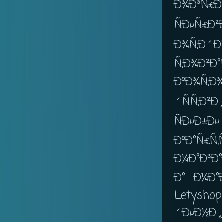
Ð¾Ð³Ñ€
ÑÐµÑ€Ð
Ð¾Ñ‚Ð´
Ñ‚Ð¾Ð
ÐºÐ¾Ñ‚Ð
´ÑÑ‚Ð²Ð
ÑÐµÐ
ÐºÐ°Ñ€Ñ
Ð¼Ð°Ð³Ð
Ð° Ð¼Ð°
Letysh
´Ðµ