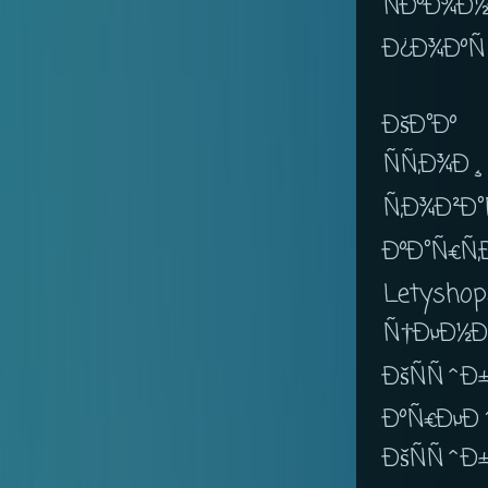
ÑÐºÐ
Ð¿Ð¾ÐºÑ
ÐšÐ°Ðº
ÑÑ‚Ð¾Ð
Ñ‚Ð¾Ð²
ÐºÐ°Ñ€Ñ
Letyshop
Ñ†ÐµÐ½Ð
ÐšÑÑˆ
ÐºÑ€ÐµÐ´
ÐšÑÑˆÐ±