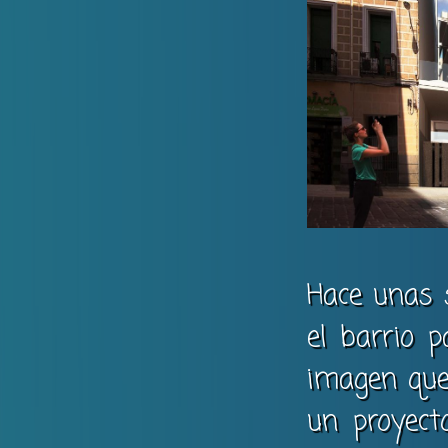
Hace unas 
el barrio 
imagen que 
un proyect