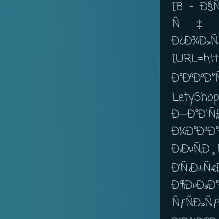
[B - Ð§
Ñ‡Ñ‚
Ð¿Ð¾Ð»Ñ
[URL=htt
Ð°ÐºÐºÐ
LetyShop
Ð—Ð°Ð¹
Ð¼Ð°Ð
Ð›ÐµÑ‚Ð¸
Ð’Ñ‹Ð±Ñ
Ð¶ÐµÐ»
ÑƒÑÐ»Ñƒ