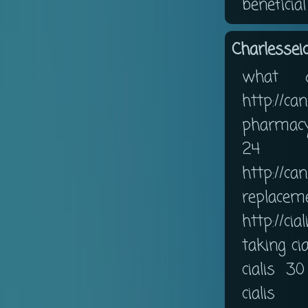
beneficia
Charlesseic
what d
http://
pharmacy
24 
http:/
replacemen
http://ci
taking cia
cialis 30
ciali