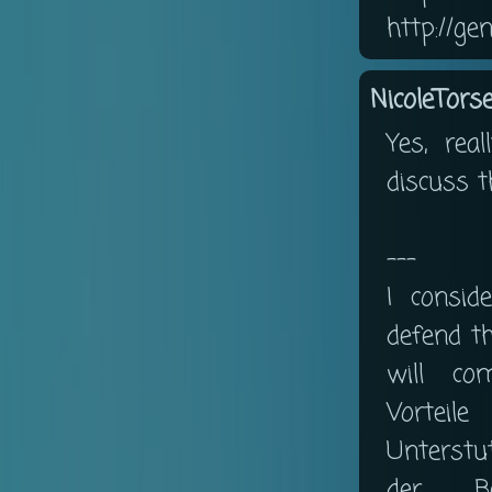
http://ge
NicoleTorse
Yes, real
discuss t
---
I consid
defend t
will co
Vorteil
Unterstu
der B