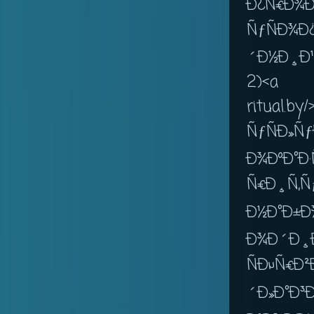
Ð¿Ñ€Ð¾
ÑƒÑÐ¾
´Ð½Ð¸Ð¹
2)<a
ritual.b
ÑƒÑÐ»
Ð¾ÐºÐ°Ð·
Ñ€Ð¸Ñ‚Ñ
Ð½Ð°Ð±Ð
Ð¾Ð´Ð¸
ÑÐµÑ€Ð
´Ð»Ð°Ð³