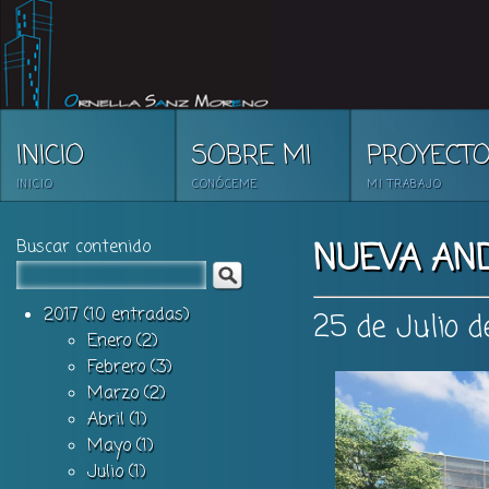
INICIO
SOBRE MI
PROYECT
INICIO
CONÓCEME
MI TRABAJO
Buscar contenido
NUEVA AN
2017 (10 entradas)
25 de Julio d
Enero (2)
Febrero (3)
Marzo (2)
Abril (1)
Mayo (1)
Julio (1)