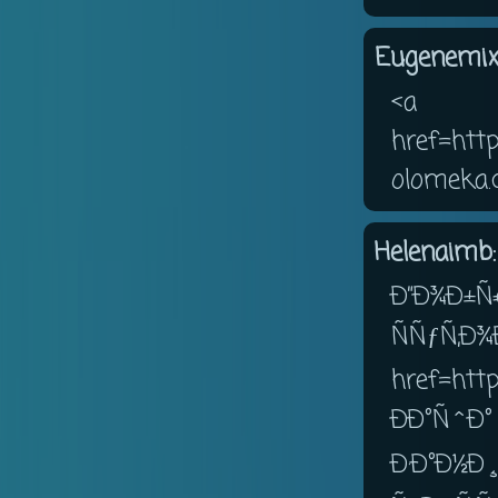
Eugenemix
<a
href=http
olomeka.
Helenaimb:
Ð”Ð¾Ð±
ÑÑƒÑ‚
href=http
ÐÐ°
Ð·Ð°Ð½Ð¸