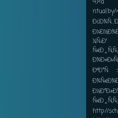
4)<a
ritual
Ð¿Ð¾Ñ…Ð
Ð¼Ð½Ð¾
½Ñ‹Ð¹
Ñ€Ð¸Ñ‚
Ð¾Ð
ÐºÐ°Ñ‡
Ð¾Ñ€Ð
Ð½Ð°Ð±
Ñ€Ð¸Ñ‚Ñ
http://sc