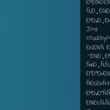
Ð²Ð¾Ð·Ð
Ñ„Ð¸Ð½Ð
ÐºÐ»Ð¸Ðµ
3)<a
ritual
Ð¿Ð¾Ñ…Ð
´Ð½Ð
Ñ€Ð¸Ñ‚Ñ
Ð°Ð³Ðµ
ÑÐ¿ÐµÑ†
ÐºÐ»Ð°
Ð¾Ð¿Ñ‹Ñ‚