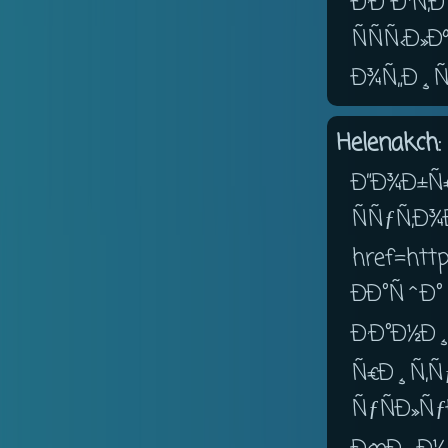
Ð·Ð°Ð¹Ñ
ÑÑ
Ð¾Ñ„Ð¸Ñ
Helenakch:
Ð”Ð¾Ð±
ÑÑƒÑ
href=http
ÐÐ°
Ð·Ð°Ð½Ð¸
Ñ€Ð¸Ñ‚Ñ
ÑƒÑÐ»