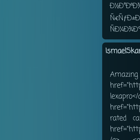
Ð½Ð°ÐºÐ
Ñ€ÑƒÐ±
ÑÐ¼Ð¾Ð¶
IsmaelSkar
Amazin
href="htt
le
href="htt
rated ca
href="htt